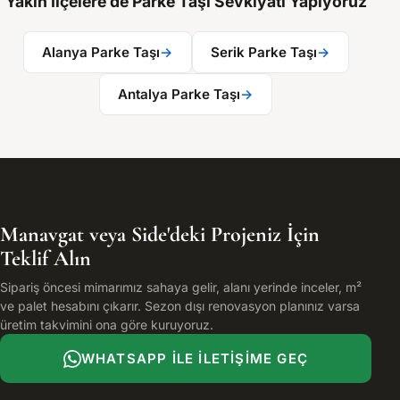
Yakın İlçelere de Parke Taşı Sevkiyatı Yapıyoruz
Alanya Parke Taşı
→
Serik Parke Taşı
→
Antalya Parke Taşı
→
Manavgat veya Side'deki Projeniz İçin
Teklif Alın
Sipariş öncesi mimarımız sahaya gelir, alanı yerinde inceler, m²
ve palet hesabını çıkarır. Sezon dışı renovasyon planınız varsa
üretim takvimini ona göre kuruyoruz.
WHATSAPP ILE İLETIŞIME GEÇ