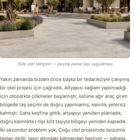
Side otel bahçesi — peyzaj parke taşı uygulaması
Yakın zamanda bizden önce başka bir tedarikçiyle çalışmış
bir otel projesi için çağrıldık. Altyapısı sağlam yapılmadığı
için otoparkta çökmeler başlamıştı; üstüne ağır araç giren
bölgede taş seçimi de doğru yapılmamış, kalınlık yetersiz
kalmıştı. Saha keşfine gittik, altyapıyı yeniden planladık,
doğru kalınlıkta I-tipi kilit taşıyla bölgeyi yeniden kapladık.
İki sezondur problem yok. Çoğu otel projesinde bozulma
taştan değil, taşın altındaki katmandan başlıyor — sahada