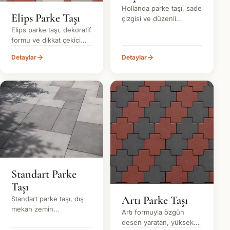
Hollanda parke taşı, sade
Elips Parke Taşı
çizgisi ve düzenli
görünümü sayesinde
Elips parke taşı, dekoratif
modern dış mekan
formu ve dikkat çekici
projelerinde sık tercih
yüzey düzeniyle dış
Detaylar
Detaylar
edilen beton parke taşı
mekan projelerine farklı
modellerinden biridir.
bir karakter kazandıran
Özellikle yürüyüş yolları,
özel parke taşı
bahçe alanları ve peyzaj
modellerinden biridir.
uygulamalarında estetik
Estetik görünüm isteyen
bir görünüm sunar.
peyzaj ve çevre
düzenleme projelerinde
sık tercih edilir.
Standart Parke
Taşı
Artı Parke Taşı
Standart parke taşı, dış
mekan zemin
Artı formuyla özgün
uygulamalarında düzenli
desen yaratan, yüksek
görünüm ve uzun ömürlü