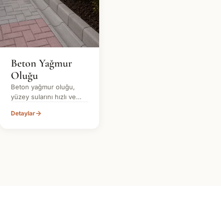
Beton Yağmur
Oluğu
Beton yağmur oluğu,
yüzey sularını hızlı ve
güvenli şekilde tahliye
Detaylar
etmek için kullanılan,
uzun ömürlü prefabrik
beton drenaj sistemidir.