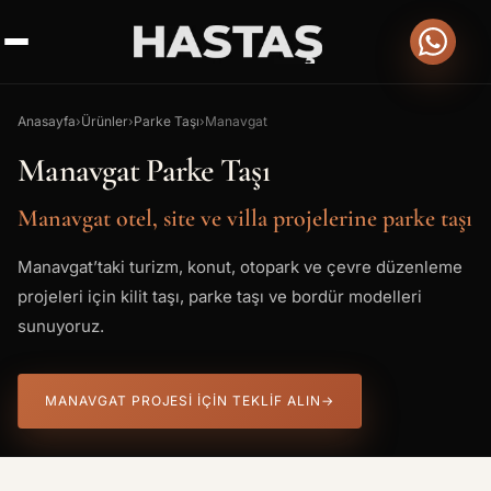
Anasayfa
›
Ürünler
›
Parke Taşı
›
Manavgat
Manavgat Parke Taşı
Manavgat otel, site ve villa projelerine parke taşı
Manavgat’taki turizm, konut, otopark ve çevre düzenleme
projeleri için kilit taşı, parke taşı ve bordür modelleri
sunuyoruz.
MANAVGAT PROJESI IÇIN TEKLIF ALIN
→