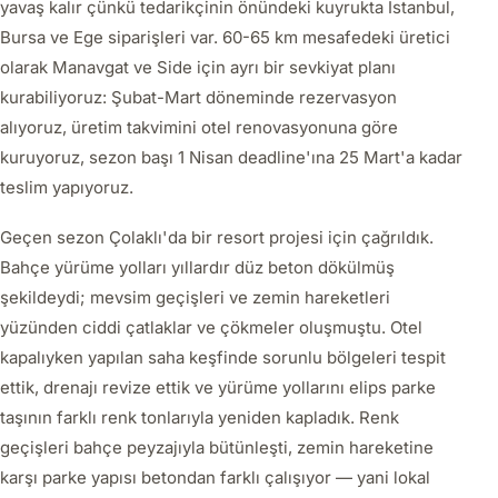
yavaş kalır çünkü tedarikçinin önündeki kuyrukta İstanbul,
Bursa ve Ege siparişleri var. 60-65 km mesafedeki üretici
olarak Manavgat ve Side için ayrı bir sevkiyat planı
kurabiliyoruz: Şubat-Mart döneminde rezervasyon
alıyoruz, üretim takvimini otel renovasyonuna göre
kuruyoruz, sezon başı 1 Nisan deadline'ına 25 Mart'a kadar
teslim yapıyoruz.
Geçen sezon Çolaklı'da bir resort projesi için çağrıldık.
Bahçe yürüme yolları yıllardır düz beton dökülmüş
şekildeydi; mevsim geçişleri ve zemin hareketleri
yüzünden ciddi çatlaklar ve çökmeler oluşmuştu. Otel
kapalıyken yapılan saha keşfinde sorunlu bölgeleri tespit
ettik, drenajı revize ettik ve yürüme yollarını elips parke
taşının farklı renk tonlarıyla yeniden kapladık. Renk
geçişleri bahçe peyzajıyla bütünleşti, zemin hareketine
karşı parke yapısı betondan farklı çalışıyor — yani lokal