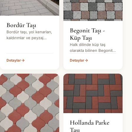
Bordür Taşı
Begonit Taşı -
Bordür taşı, yol kenarları,
Küp Taşı
kaldırımlar ve peyzaj
alanlarında zemin
Halk dilinde küp taş
sınırlarını belirlemek için
olarakta bilinen Begonit
kullanılan dayanıklı beton
Parke Taşı zamansız küp
Detaylar
Detaylar
yapı elemanıdır.
formuyla tarihi ve
modern mekânlara
uygun, yüksek dayanımlı
bir parke taşıdır.
Hollanda Parke
Taşı