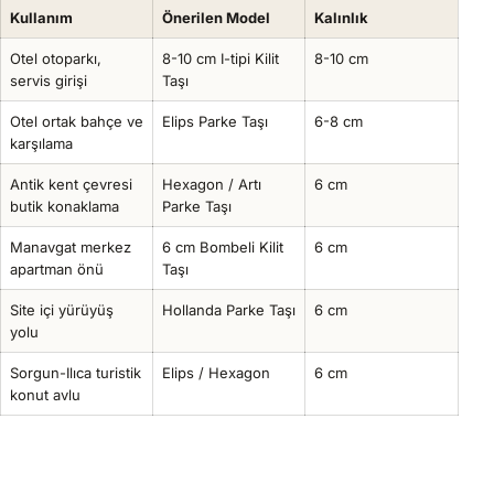
Kullanım
Önerilen Model
Kalınlık
Otel otoparkı,
8-10 cm I-tipi Kilit
8-10 cm
servis girişi
Taşı
Otel ortak bahçe ve
Elips Parke Taşı
6-8 cm
karşılama
Antik kent çevresi
Hexagon / Artı
6 cm
butik konaklama
Parke Taşı
Manavgat merkez
6 cm Bombeli Kilit
6 cm
apartman önü
Taşı
Site içi yürüyüş
Hollanda Parke Taşı
6 cm
yolu
Sorgun-Ilıca turistik
Elips / Hexagon
6 cm
konut avlu