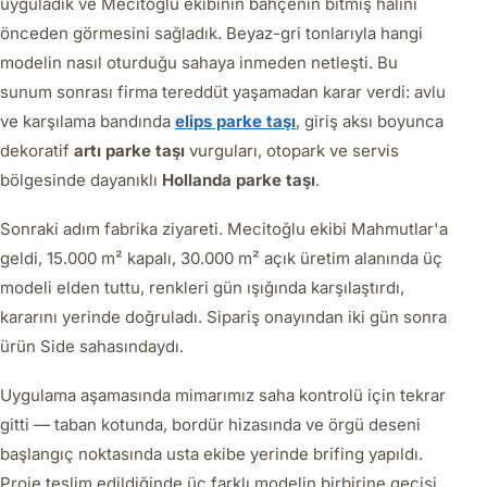
uyguladık ve Mecitoğlu ekibinin bahçenin bitmiş halini
önceden görmesini sağladık. Beyaz-gri tonlarıyla hangi
modelin nasıl oturduğu sahaya inmeden netleşti. Bu
sunum sonrası firma tereddüt yaşamadan karar verdi: avlu
ve karşılama bandında
elips parke taşı
, giriş aksı boyunca
dekoratif
artı parke taşı
vurguları, otopark ve servis
bölgesinde dayanıklı
Hollanda parke taşı
.
Sonraki adım fabrika ziyareti. Mecitoğlu ekibi Mahmutlar'a
geldi, 15.000 m² kapalı, 30.000 m² açık üretim alanında üç
modeli elden tuttu, renkleri gün ışığında karşılaştırdı,
kararını yerinde doğruladı. Sipariş onayından iki gün sonra
ürün Side sahasındaydı.
Uygulama aşamasında mimarımız saha kontrolü için tekrar
gitti — taban kotunda, bordür hizasında ve örgü deseni
başlangıç noktasında usta ekibe yerinde brifing yapıldı.
Proje teslim edildiğinde üç farklı modelin birbirine geçişi