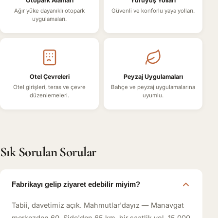
Otopark Alanları
Yürüyüş Yolları
Ağır yüke dayanıklı otopark
Güvenli ve konforlu yaya yolları.
uygulamaları.
Otel Çevreleri
Peyzaj Uygulamaları
Otel girişleri, teras ve çevre
Bahçe ve peyzaj uygulamalarına
düzenlemeleri.
uyumlu.
Sık Sorulan Sorular
Fabrikayı gelip ziyaret edebilir miyim?
Tabii, davetimiz açık. Mahmutlar'dayız — Manavgat
merkezden 60, Side'den 65 km, bir saatlik yol. 15.000