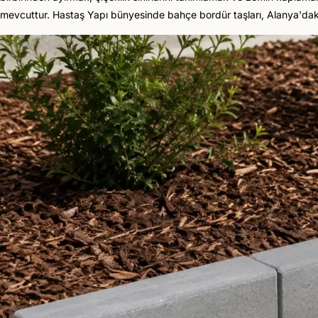
mevcuttur. Hastaş Yapı bünyesinde bahçe bordür taşları, Alanya'daki ür