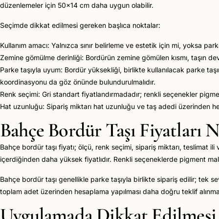
düzenlemeler için 50x14 cm daha uygun olabilir.
Seçimde dikkat edilmesi gereken başlıca noktalar:
Kullanım amacı: Yalnızca sınır belirleme ve estetik için mi, yoksa parke 
Zemine gömülme derinliği: Bordürün zemine gömülen kısmı, taşın devril
Parke taşıyla uyum: Bordür yüksekliği, birlikte kullanılacak parke taş
koordinasyonu da göz önünde bulundurulmalıdır.
Renk seçimi: Gri standart fiyatlandırmadadır; renkli seçenekler pigme
Hat uzunluğu: Sipariş miktarı hat uzunluğu ve taş adedi üzerinden he
Bahçe Bordür Taşı Fiyatları 
Bahçe bordür taşı fiyatı; ölçü, renk seçimi, sipariş miktarı, teslimat 
içerdiğinden daha yüksek fiyatlıdır. Renkli seçeneklerde pigment maliy
Bahçe bordür taşı genellikle parke taşıyla birlikte sipariş edilir; tek 
toplam adet üzerinden hesaplama yapılması daha doğru teklif alınmas
Uygulamada Dikkat Edilmesi