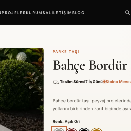
R
PROJELER
KURUMSAL
İLETIŞIM
BLOG
PARKE TAŞI
Bahçe Bordür 
Teslim Süresi
7 İş Günü
Stokta Mevc
Bahçe bordür taşı, peyzaj projelerinde
yollarını birbirinden zarif biçimde ayı
Renk:
Açık Gri