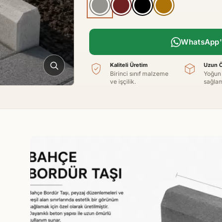
WhatsApp't
Kaliteli Üretim
Uzun Ö
Birinci sınıf malzeme
Yoğun
ve işçilik.
sağlam