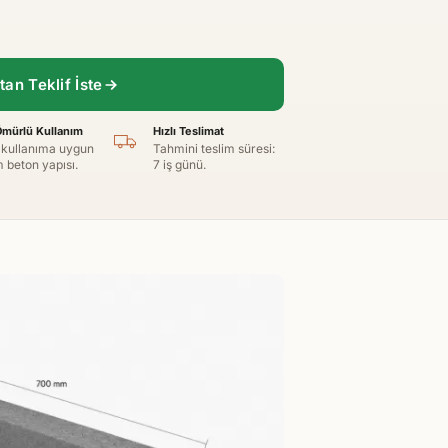
an Teklif İste
mürlü Kullanım
Hızlı Teslimat
 kullanıma uygun
Tahmini teslim süresi:
 beton yapısı.
7 iş günü.