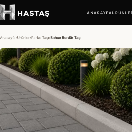
ANASAYFA
ÜRÜNLE
Anasayfa
›
Ürünler
›
Parke Taşı
›
Bahçe Bordür Taşı