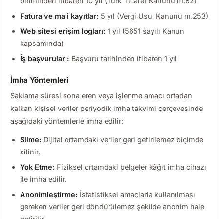
bitiminden itibaren 10 yıl (Türk Ticaret Kanunu m.82)
Fatura ve mali kayıtlar:
5 yıl (Vergi Usul Kanunu m.253)
Web sitesi erişim logları:
1 yıl (5651 sayılı Kanun
kapsamında)
İş başvuruları:
Başvuru tarihinden itibaren 1 yıl
İmha Yöntemleri
Saklama süresi sona eren veya işlenme amacı ortadan
kalkan kişisel veriler periyodik imha takvimi çerçevesinde
aşağıdaki yöntemlerle imha edilir:
Silme:
Dijital ortamdaki veriler geri getirilemez biçimde
silinir.
Yok Etme:
Fiziksel ortamdaki belgeler kâğıt imha cihazı
ile imha edilir.
Anonimleştirme:
İstatistiksel amaçlarla kullanılması
gereken veriler geri döndürülemez şekilde anonim hale
getirilir.